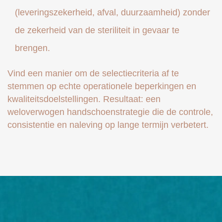
(leveringszekerheid, afval, duurzaamheid) zonder
de zekerheid van de steriliteit in gevaar te
brengen.
Vind een manier om de selectiecriteria af te
stemmen op echte operationele beperkingen en
kwaliteitsdoelstellingen. Resultaat: een
weloverwogen handschoenstrategie die de controle,
consistentie en naleving op lange termijn verbetert.