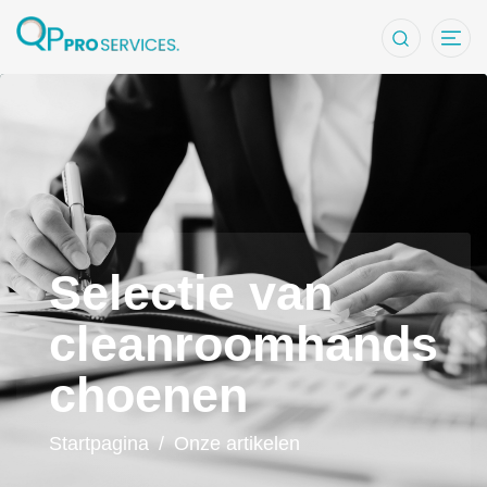
Selectie van 
Selectie van
cleanroomhands
choenen
Startpagina
/
Onze artikelen