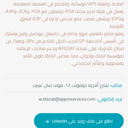
الصحة، وتعبئة APS/الوسائط، والتحكم في العملية المعقمة؛
يعمل في هيئة تحرير مجلة PDA؛ ويتعاون مع PDA، وECA، وA3P،
وEIPG؛ ويشغل منصب عضو مجلس إدارة في A3P الشرق
الأوسط.
وهو ملتزم بالتعليم، فهو يحاضر في جامعتي بروكسل ولييج وشارك
في تأسيس أكاديمية QP لتدريب الجيل القادم من QPs. وبعيدًا عن
قطاع الأدوية، تولى قيادة APEDAF ودعم مبادرات الإعاقة
لمؤسسة الملك بودوان، مما يعكس التزامًا طويل الأمد
بالشمولية والتأثير الاجتماعي.
مكتب:
شارع أندريه دومونت 12، مونت سان غيبرت
بريد إلكتروني:
w.elazab@qpproservices.com
اطلع على ملف وليد على LinkedIn