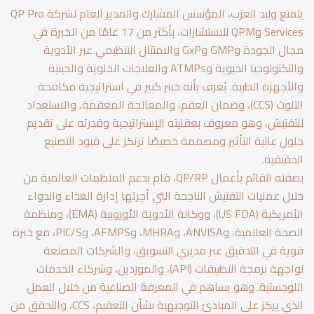
يتمتع وليد العزب، المؤسس المشارك والمدير العام لشركة QP Pro
Services وQPM للاستشارات، بأكثر من 17 عامًا من الخبرة في
مجال الجودة وGMP وGxP والامتثال التنظيمي عبر الأدوية
والتكنولوجيا الحيوية وATMPs والعلاجات الخلوية والجينية
والأجهزة الطبية. يُعرف بأنه خبير كبير في استراتيجية مكافحة
التلوث (CCS)، وضمان العقم، والمعالجة المعقمة، والاستعداد
للتفتيش، وهو معروف بعقليته الإستراتيجية وقدرته على تقديم
حلول عالية التأثير ومصممة خصيصًا ترتكز على قيود التصنيع
الحقيقية.
بصفته القائم بأعمال QP/RP، قام بدعم المنظمات العالمية من
خلال عمليات التفتيش الناجحة التي أجرتها إدارة الغذاء والدواء
الأمريكية (US FDA)، ووكالة الأدوية الأوروبية (EMA)، ومنظمة
الصحة العالمية، وANVISA، وMHRA، وAFMPS، وPIC/S، مع خبرة
قوية في التدقيق عبر مديري التسويق، والشركات المصنعة
لواجهة برمجة التطبيقات (API)، والموردين، وشركاء الخدمات
اللوجستية. وهو يساهم في المعرفة الصناعية من خلال العمل
الذي يركز على المبادئ التوجيهية بشأن التعقيم، CCS، والتحقق من