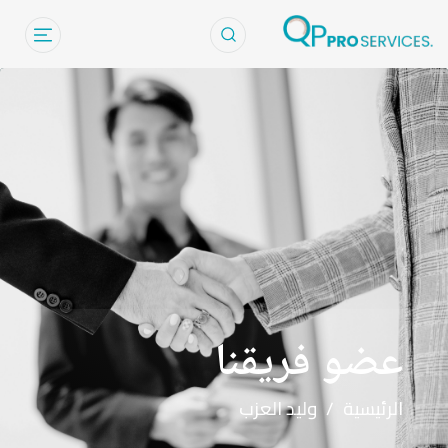
Walid El Aza
عضو فريقنا
الرئيسية
/
وليد العزب