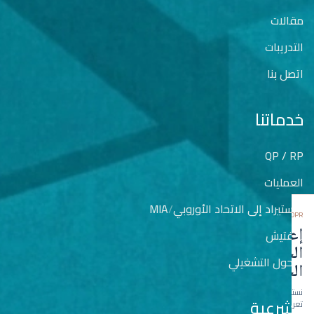
مقالات
التدريبات
اتصل بنا
خدماتنا
QP / RP
العمليات
الاستيراد إلى الاتحاد الأوروبي
/
MIA
GDPR
إعدادات
التفتيش
الخصوصية
التحول التشغيلي
الخاصة بك
نستخدم ملفات
الشرعية
تعريف الارتباط لضمان