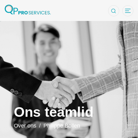
Philippe Boll
Ons teamlid
Over ons
/
Philippe Bollen