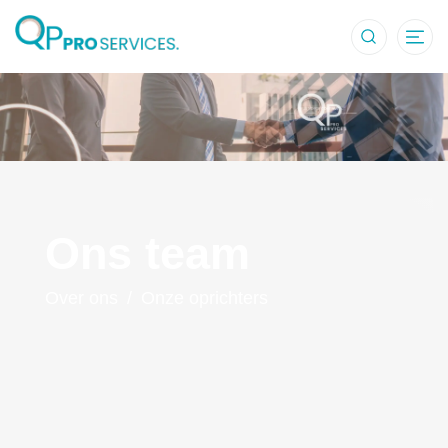
Onze farmace
Ons team
Over ons
/
Onze oprichters