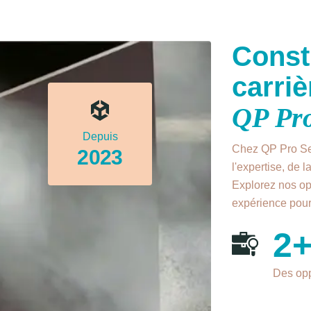
Const
carriè
QP Pro
Depuis
Chez QP Pro Ser
2023
l'expertise, de l
Explorez nos op
expérience pourr
2
Des opp