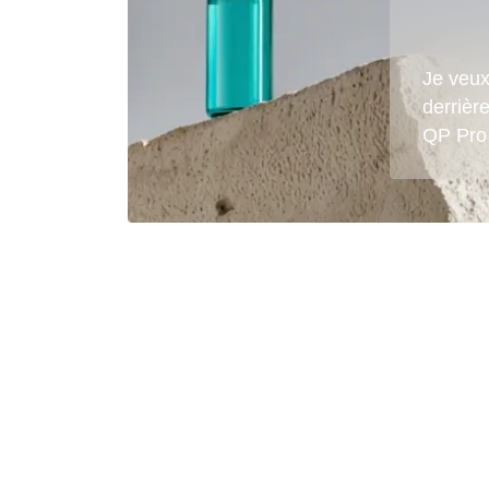
Je veux
derrièr
QP Pro 