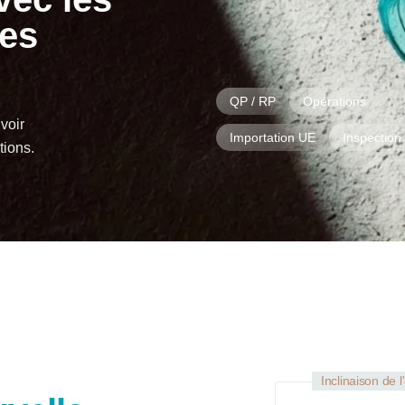
res
QP / RP
Opérations
 voir
Importation UE
Inspection
tions.
Inclinaison de l