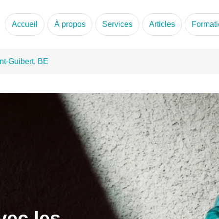
QP et RA
Accueil
À propos
Services
Articles
Formati
nt-Guibert, BE
vec les