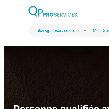
Opportunite 
info@qpproservices.com
Mont-Sai
Personne qualifiée a