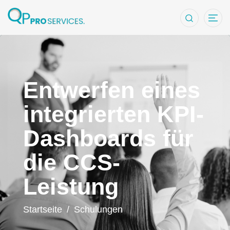
Schulung CCS 
Entwerfen eines
integrierten KPI-
Dashboards für
die CCS-
Leistung
Startseite
/
Schulungen